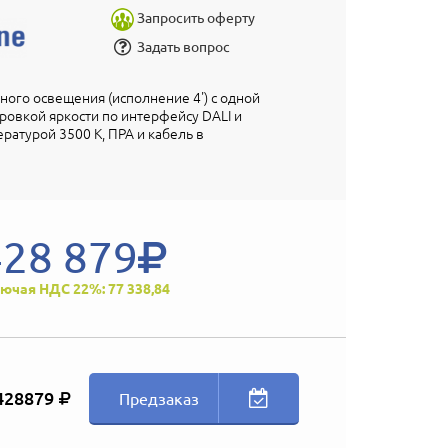
Запросить оферту
Задать вопрос
ого освещения (исполнение 4') с одной
ровкой яркости по интерфейсу DALI и
ратурой 3500 K, ПРА и кабель в
428 879
ючая НДС 22%: 77 338,84
428879
Предзаказ