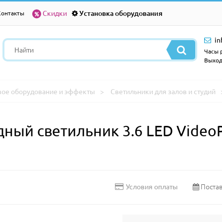
Скидки
Установка оборудования
Контакты
in
Часы р
Выход
вое оборудование и эффекты
Светильники для залов и студий
ый светильник 3.6 LED VideoPlu
Постав
Условия оплаты