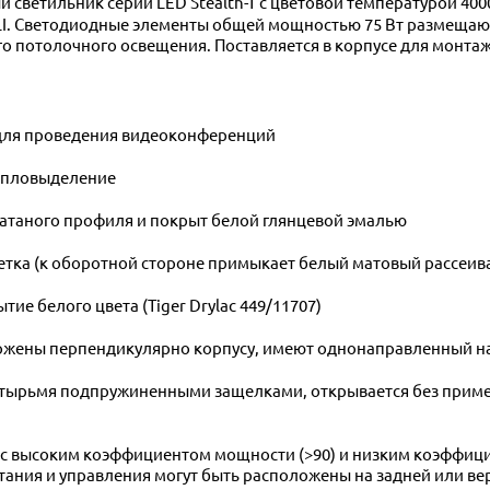
I. Светодиодные элементы общей мощностью 75 Вт размещаютс
о потолочного освещения. Поставляется в корпусе для монтаж
 для проведения видеоконференций
тепловыделение
атаного профиля и покрыт белой глянцевой эмалью
тка (к оборотной стороне примыкает белый матовый рассеи
ие белого цвета (Tiger Drylac 449/11707)
ены перпендикулярно корпусу, имеют однонаправленный нак
четырьмя подпружиненными защелками, открывается без прим
с высоким коэффициентом мощности (>90) и низким коэффици
итания и управления могут быть расположены на задней или в