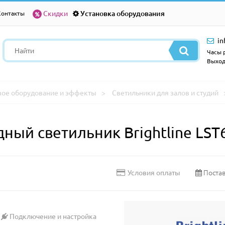
Скидки
Установка оборудования
Контакты
in
Часы р
Выход
вое оборудование и эффекты
Светильники для залов и студий
ный светильник Brightline LS
Постав
Условия оплаты
Подключение и настройка