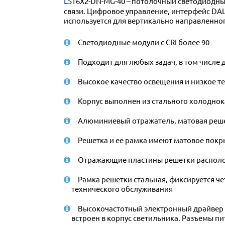
LST6X2-DN-MG-40 – потолочный светодиодный светильник серии LED Stealth-T с цветовой температурой 4000 К, предназначенный для видео-конференц-
связи. Цифровое управление, интерфейс DAL
используется для вертикально направленног
Светодиодные модули с CRI более 90
Подходит для любых задач, в том числе
Высокое качество освещения и низкое 
Корпус выполнен из стального холоднок
Алюминиевый отражатель, матовая реше
Решетка и ее рамка имеют матовое покрыт
Отражающие пластины решетки располож
Рамка решетки стальная, фиксируется 
технического обслуживания
Высокочастотный электронный драйвер 
встроен в корпус светильника. Разъемы п