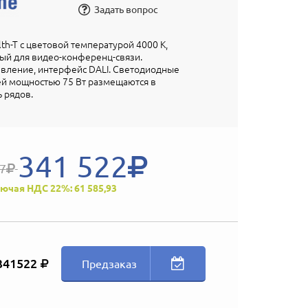
Задать вопрос
th-T с цветовой температурой 4000 К,
ый для видео-конференц-связи.
вление, интерфейс DALI. Светодиодные
й мощностью 75 Вт размещаются в
ь рядов.
341 522
97
ючая НДС 22%: 61 585,93
341522
Предзаказ