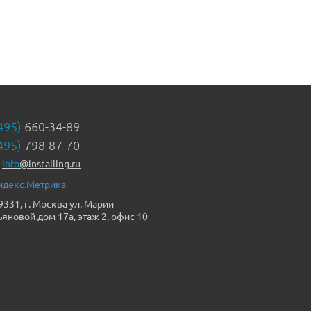
495)
660-34-89
495)
798-87-70
info
@installing.ru
9331, г. Москва ул. Марии
ьяновой дом 17а, этаж 2, офис 10