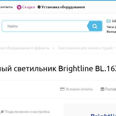
Скидки
Установка оборудования
Контакты
in
Часы р
Выход
вое оборудование и эффекты
Светильники для залов и студий
й светильник Brightline BL.16
Постав
Условия оплаты
Подключение и настройка