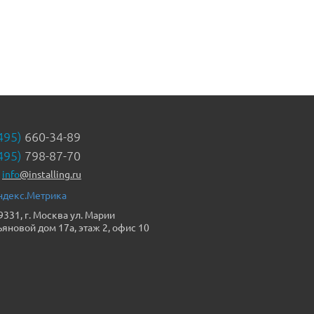
495)
660-34-89
495)
798-87-70
info
@installing.ru
9331, г. Москва ул. Марии
ьяновой дом 17а, этаж 2, офис 10