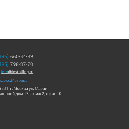
495)
660-34-89
495)
798-87-70
info
@installing.ru
9331, г. Москва ул. Марии
ьяновой дом 17а, этаж 2, офис 10