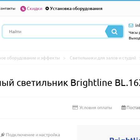
Скидки
Установка оборудования
Контакты
in
Часы р
Выход
вое оборудование и эффекты
Светильники для залов и студий
й светильник Brightline BL.1
Постав
Условия оплаты
Подключение и настройка