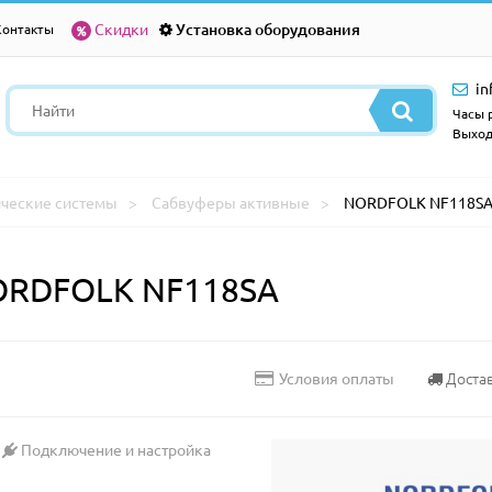
Скидки
Установка оборудования
Контакты
in
Часы р
Выход
ические системы
Сабвуферы активные
NORDFOLK NF118S
ORDFOLK NF118SA
Доста
Условия оплаты
Подключение и настройка