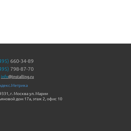
495)
660-34-89
495)
798-87-70
info
@installing.ru
9331, г. Москва ул. Марии
ьяновой дом 17а, этаж 2, офис 10