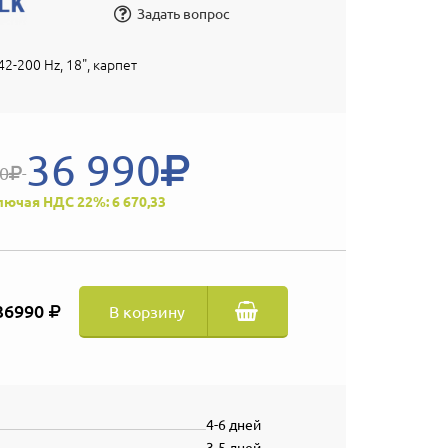
Задать вопрос
42-200 Hz, 18", карпет
36 990
90
лючая НДС 22%: 6 670,33
36990
В корзину
4-6 дней
3-5 дней