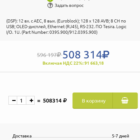
Задать вопрос
(DSP): 12 вх. с AEC, 8 вых. (Euroblock); 128 х 128 AVB; 8 CH по
USB; OLED-дисплей, Ethernet (RJ45), RS-232. ПО Tesira. Logic
I/O. 1U. (Part Number: 0395.900/912.0395.900)
508 314
596 197
Включая НДС 22%: 91 663,18
508314
В корзину
Доставка
5-7 дней