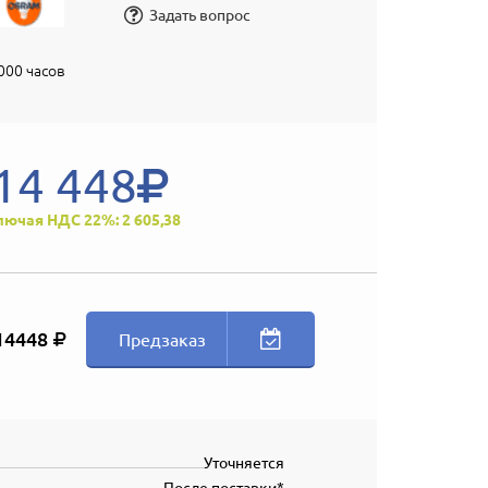
Задать вопрос
1000 часов
14 448
лючая НДС 22%: 2 605,38
14448
Предзаказ
Уточняется
После поставки*