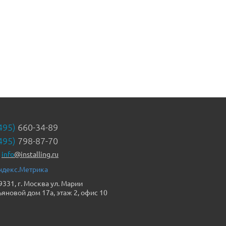
495)
660-34-89
495)
798-87-70
info
@installing.ru
9331, г. Москва ул. Марии
ьяновой дом 17а, этаж 2, офис 10