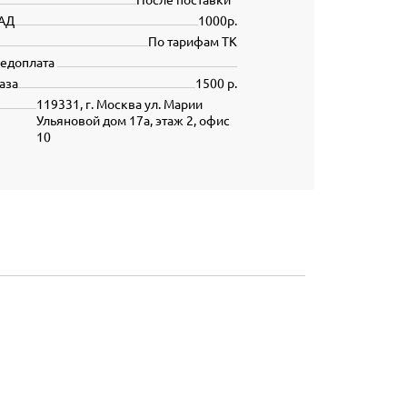
АД
1000р.
По тарифам ТК
редоплата
аза
1500 р.
119331, г. Москва ул. Марии
Ульяновой дом 17а, этаж 2, офис
10