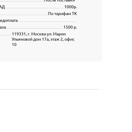
АД
1000р.
По тарифам ТК
редоплата
аза
1500 р.
119331, г. Москва ул. Марии
Ульяновой дом 17а, этаж 2, офис
10