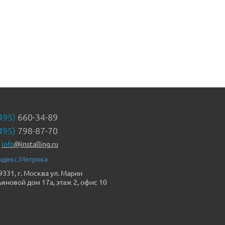
495)
660-34-89
495)
798-87-70
info
@installing.ru
9331, г. Москва ул. Марии
ьяновой дом 17а, этаж 2, офис 10