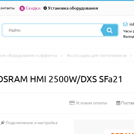
Скидки
Установка оборудования
Контакты
in
Часы р
Выход
вое оборудование и эффекты
Аксессуары для светильников
OSRAM HMI 2500W/DXS SFa21
Постав
Условия оплаты
Подключение и настройка