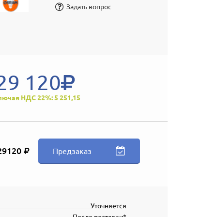
Задать вопрос
29 120
лючая НДС 22%: 5 251,15
29120
Предзаказ
Уточняется
После поставки*