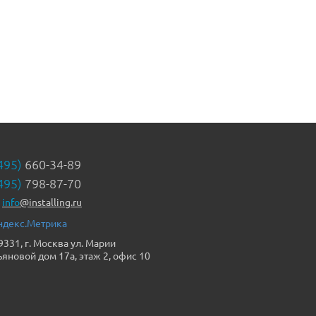
495)
660-34-89
495)
798-87-70
info
@installing.ru
9331, г. Москва ул. Марии
ьяновой дом 17а, этаж 2, офис 10