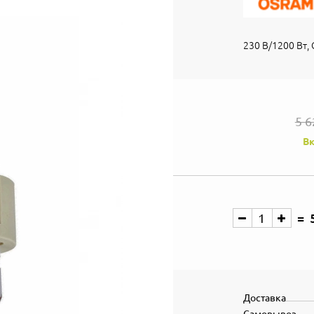
230 В/1200 Вт, 
5 6
Вк
Доставка
Самовывоз