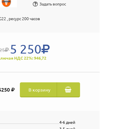
Задать вопрос
G22 , ресурс 200 часов
5 250
25
лючая НДС 22%: 946,72
5250
В корзину
4-6 дней
3-5 дней