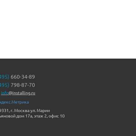
495)
660-34-89
495)
798-87-70
info
@installing.ru
9331, г. Москва ул. Марии
ьяновой дом 17а, этаж 2, офис 10