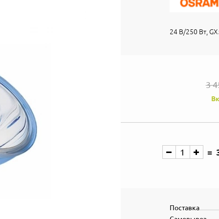
24 В/250 Вт, GX
3 4
Вк
Поставка
Самовывоз