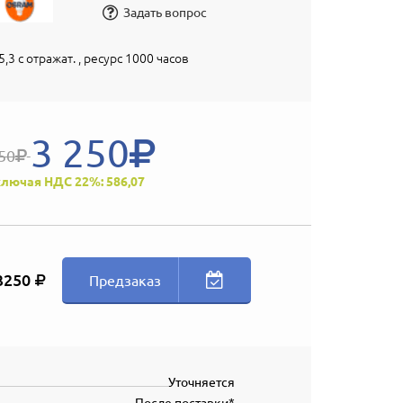
Задать вопрос
5,3 c отражат. , ресурс 1000 часов
3 250
50
лючая НДС 22%: 586,07
3250
Предзаказ
Уточняется
После поставки*