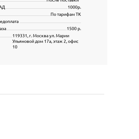
АД
1000р.
По тарифам ТК
редоплата
аза
1500 р.
119331, г. Москва ул. Марии
Ульяновой дом 17а, этаж 2, офис
10