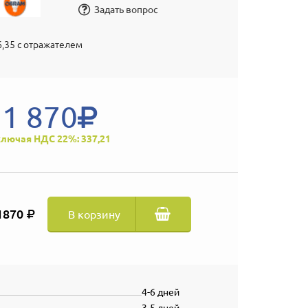
Задать вопрос
6,35 с отражателем
1 870
лючая НДС 22%: 337,21
1870
В корзину
4-6 дней
3-5 дней