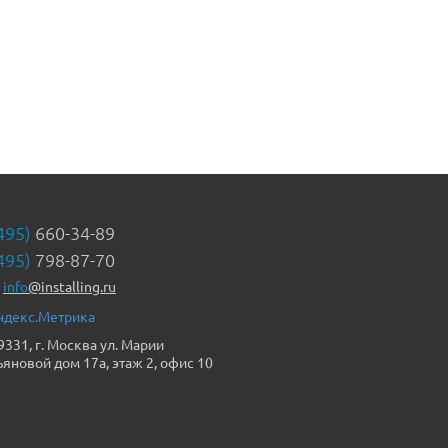
495)
660-34-89
495)
798-87-70
info
@installing.ru
9331, г. Москва ул. Марии
ьяновой дом 17а, этаж 2, офис 10