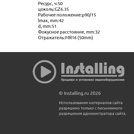
Ресурс, ч:50
цоколь:GZ6.35
Рабочее положение:p90/15
lmax, mm:42
d, mm:51
Фокусное расстояние, mm:32
Отражатель:MR16 (50mm)
© Installing.ru 2026
Использование материалов сайта
разрешено только с письменного
разрешения администратора сайта.