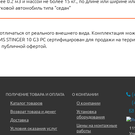
е 0.2 м3 и массой не более 15 кг., по длине или ширине и
ковой автомобиль типа "седан"
 отличаться от реального внешнего вида. Комплектация мо
MS STINGER 10 G3 PC сертифицирован для продажи на терр
я публичной офертой.
(
ПОЛУЧЕНИЕ ТОВАРА И ОПЛАТА
О КОМПАНИИ
(
Каталог товаров
О компании
Возврат товара и денег
Установка
оборудования
Доставка
Цены на монтажные
11
Условия оказания услуг
работы
Ул