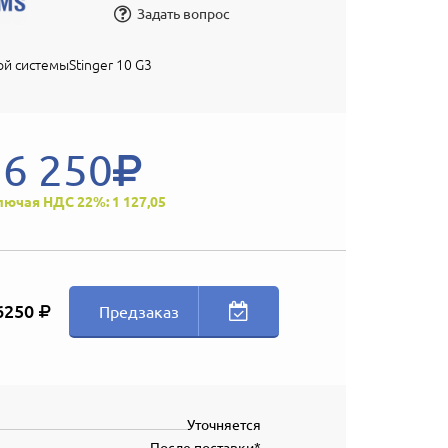
Задать вопрос
ой системыStinger 10 G3
6 250
лючая НДС 22%: 1 127,05
6250
Предзаказ
Уточняется
После поставки*