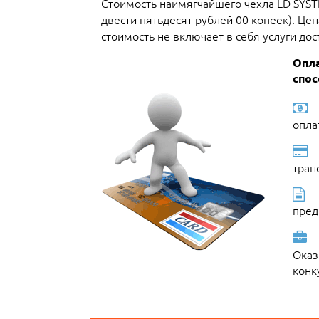
Стоимость наимягчайшего чехла LD SYST
двести пятьдесят рублей 00 копеек). Це
стоимость не включает в себя услуги дост
Опла
спос
опла
тран
пред
Оказ
конк