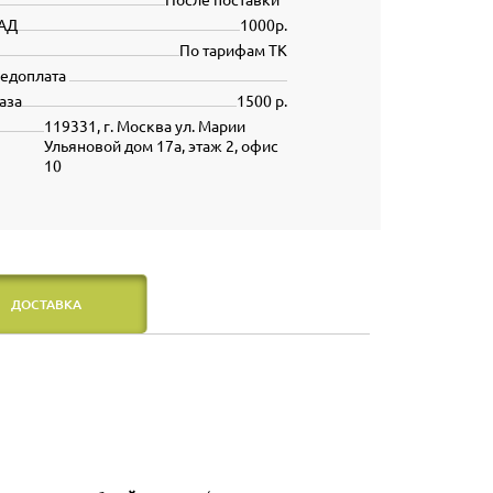
АД
1000р.
По тарифам ТК
редоплата
аза
1500 р.
119331, г. Москва ул. Марии
Ульяновой дом 17а, этаж 2, офис
10
ДОСТАВКА