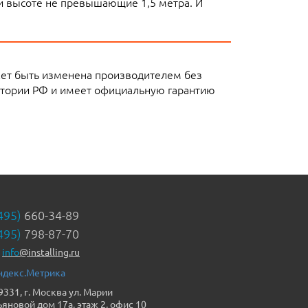
ли высоте не превышающие 1,5 метра. И
жет быть изменена производителем без
итории РФ и имеет официальную гарантию
495)
660-34-89
495)
798-87-70
info
@installing.ru
9331, г. Москва ул. Марии
ьяновой дом 17а, этаж 2, офис 10