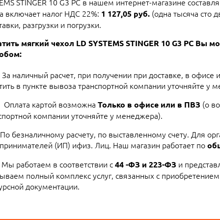
EMS STINGER 10 G3 PC в нашем интернет-магазине составля
на включает налог НДС 22%:
(одна тысяча сто д
1 127,05 руб.
авки, разгрузки и погрузки.
тить мягкий чехол LD SYSTEMS STINGER 10 G3 PC Вы 
обом:
За наличный расчет, при получении при доставке, в офисе 
тить в пункте вывоза транспортной компании уточняйте у м
Оплата картой возможна
(о в
Только в офисе или в ПВЗ
спортной компании уточняйте у менеджера).
По безналичному расчету, по выставленному счету. Для ор
принимателей (ИП) ифиз. Лиц. Наш магазин работает по
об
Мы работаем в соответствии с
и представ
44 -ФЗ и 223-ФЗ
ываем полный комплекс услуг, связанных с приобретением
урсной документации.