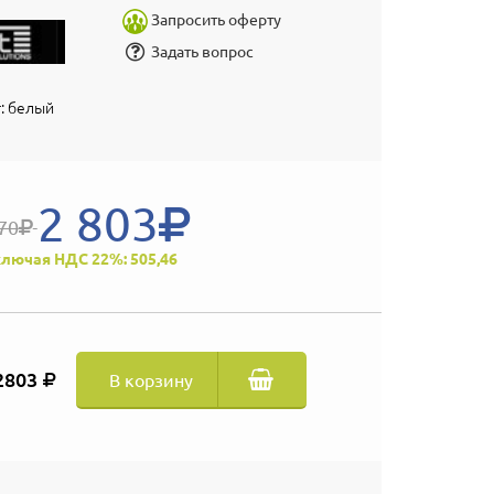
Запросить оферту
Задать вопрос
т: белый
2 803
70
лючая НДС 22%: 505,46
2803
В корзину