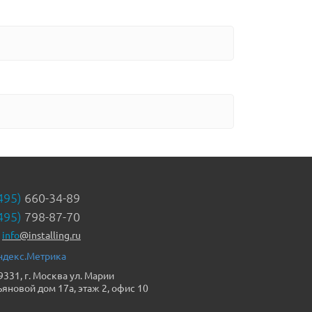
495)
660-34-89
495)
798-87-70
info
@installing.ru
9331, г. Москва ул. Марии
ьяновой дом 17а, этаж 2, офис 10