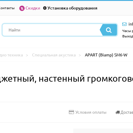
Скидки
Установка оборудования
Контакты
in
Часы р
Выход
дио техника
Специальная акустика
APART (Biamp) SM6-W
етный, настенный громкогово
Доста
Условия оплаты