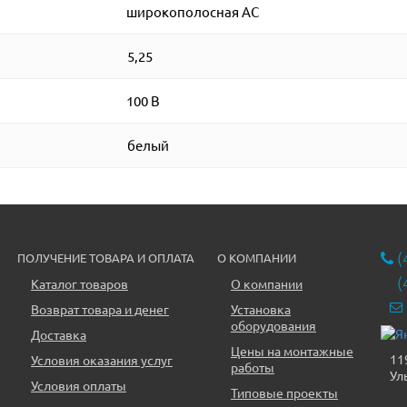
широкополосная АС
5,25
100 В
белый
(
ПОЛУЧЕНИЕ ТОВАРА И ОПЛАТА
О КОМПАНИИ
(
Каталог товаров
О компании
Возврат товара и денег
Установка
оборудования
Доставка
Цены на монтажные
11
Условия оказания услуг
работы
Ул
Условия оплаты
Типовые проекты