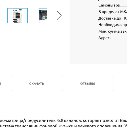
Самовывоз
В пределах МК
Доставка до ТК
Необходима п
Мин. сумма зак
Адрес:
И
СКАЧАТЬ
ОТЗЫВЫ
ио-матрица/предусилитель 8х8 каналов, которая позволит Вам
истему трансляции фоновой музыки и речевого оповещения. У