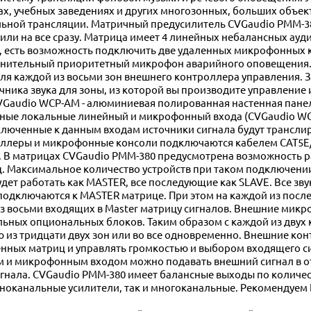
ах, учебных заведениях и других многозонных, больших объек
ьной трансляции. Матричный предусилитель CVGaudio PMM-38
или на все сразу. Матрица имеет 4 линейных небалансных ауди
о, есть возможность подключить две удаленных микрофонных 
лнительный приоритетный микрофон аварийного оповещения. 
я каждой из восьми зон внешнего контроллера управления. 
ника звука для зоны, из которой вы производите управление
 CVGaudio WCP-AM - алюминиевая полированная настенная пане
ные локальные линейный и микрофонный входа (CVGaudio W
люченные к данным входам источники сигнала будут транслир
ллеры и микрофонные консоли подключаются кабелем CAT5E
. В матрицах CVGaudio PMM-380 предусмотрена возможность 
 Максимальное количество устройств при таком подключении ч
дет работать как MASTER, все последующие как SLAVE. Все зв
одключаются к MASTER матрице. При этом на каждой из посл
из восьми входящих в Master матрицу сигналов. Внешние мик
льных опциональных блоков. Таким образом с каждой из двух
 из тридцати двух зон или во все одновременно. Внешние к
нных матриц и управлять громкостью и выбором входящего сиг
 и микрофонным входом можно подавать внешний сигнал в от
гнала. CVGaudio PMM-380 имеет балансные выходы по количе
одноканальные усилители, так и многоканальные. Рекомендуем