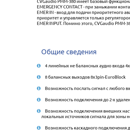
CVGaudio PMM-380 имеет базовый функциона
EMERGENCY CONTACT - при замыкании контакт
EMER IN - вход для подачи приоритетного а
приоритет и управляется только регуляторо
EMER INPUT. Помимо этого, CVGaudio PMM-38
Общие сведения
4 линейных не балансных аудио входа 4х
8 балансных выходов 8х3pin-EuroBlock
Возможность послать сигнал с любого в
Возможность подключения до 2-х удале
Возможность подключения внешних наст
локальных источников сигнала для зоны неп
Возможность каскадного подключения до 