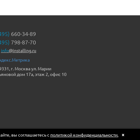
495)
660-34-89
495)
798-87-70
info
@installing.ru
9331, г. Москва ул. Марии
ьяновой дом 17а, этаж 2, офис 10
×
сайте, вы соглашаетесь с
политикой конфиденциальности.