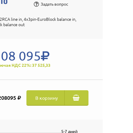
Задать вопрос
RCA line in, 4x3pin-EuroBlock balance in,
k balance out
208 095
ючая НДС 22%: 37 525,33
208095
В корзину
5-7 дней