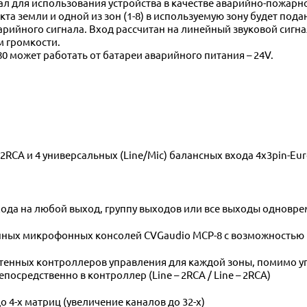
л для использования устройства в качестве аварийно-пожарн
а земли и одной из зон (1-8) в используемую зону будет под
варийного сигнала. Вход рассчитан на линейный звуковой сигн
м громкости.
0 может работать от батареи аварийного питания – 24V.
2RCA и 4 универсальных (Line/Mic) балансных входа 4х3pin-Eu
хода на любой выход, группу выходов или все выходы одновр
нных микрофонных консолей CVGaudio MCP-8 с возможностью
енных контроллеров управления для каждой зоны, помимо у
осредственно в контроллер (Line – 2RCA / Line – 2RCA)
4-х матриц (увеличение каналов до 32-х)