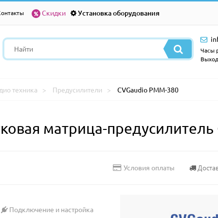
Скидки
Установка оборудования
Контакты
in
Часы р
Выход
дио техника
Предусилители
CVGaudio PMM-380
ковая матрица-предусилитель
Доста
Условия оплаты
Подключение и настройка