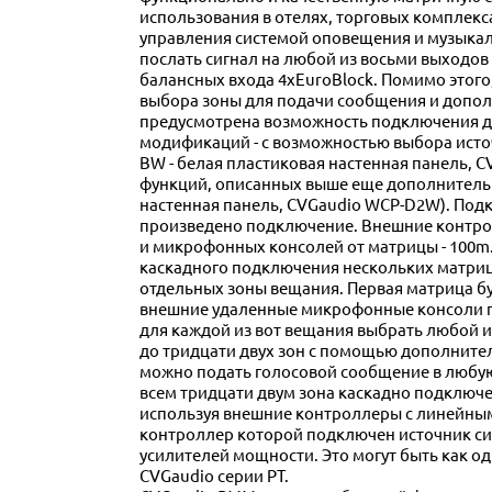
использования в отелях, торговых комплекс
управления системой оповещения и музыкал
послать сигнал на любой из восьми выходов 
балансных входа 4хEuroBlock. Помимо этог
выбора зоны для подачи сообщения и допо
предусмотрена возможность подключения дл
модификаций - с возможностью выбора источ
BW - белая пластиковая настенная панель,
функций, описанных выше еще дополнитель
настенная панель, CVGaudio WCP-D2W). Подк
произведено подключение. Внешние контро
и микрофонных консолей от матрицы - 100m
каскадного подключения нескольких матриц.
отдельных зоны вещания. Первая матрица бу
внешние удаленные микрофонные консоли п
для каждой из вот вещания выбрать любой 
до тридцати двух зон с помощью дополните
можно подать голосовой сообщение в любую
всем тридцати двум зона каскадно подключе
используя внешние контроллеры с линейным
контроллер которой подключен источник си
усилителей мощности. Это могут быть как 
CVGaudio серии PT.