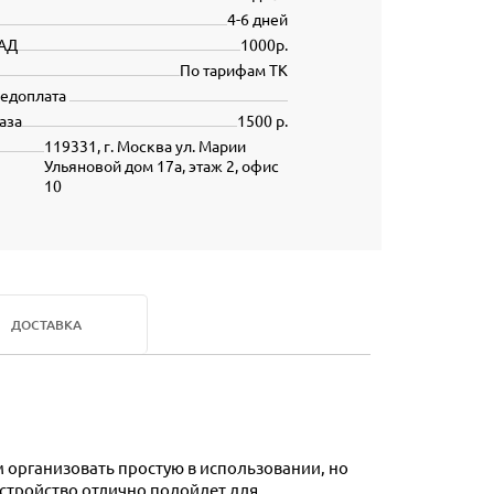
4-6 дней
АД
1000р.
По тарифам ТК
редоплата
аза
1500 р.
119331, г. Москва ул. Марии
Ульяновой дом 17а, этаж 2, офис
10
ДОСТАВКА
 организовать простую в использовании, но
стройство отлично подойдет для