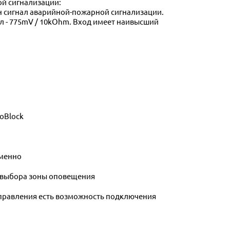
ой сигнализации:
ан сигнал аварийной-пожарной сигнализации.
ал - 775mV / 10kOhm. Вход имеет наивысший
roBlock
еменно
 выбора зоны оповещения
правления есть возможность подключения