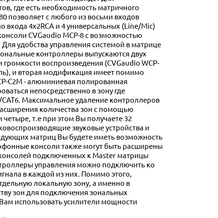
тов, где есть необходимость матричного
0 позволяет с любого из восьми входов
о входа 4х2RCA и 4 универсальных (Line/Mic)
консоли CVGaudio MCP-8 с возможностью
Для удобства управления системой в матрице
Зональные контроллеры выпускаются двух
 и громкости воспроизведения (CVGaudio WCP-
ль), и вторая модификация имеет помимо
CP-C2M - алюминиевая полированная
оваться непосредственно в зону где
/CAT6. Максимальное удаление контроллеров
расширения количества зон с помощью
етыре, т.е при этом Вы получаете 32
уковоспроизводящие звуковые устройства и
едующих матриц Вы будете иметь возможность
рофонные консоли также могут быть расширены
 консолей подключенных к Master матрицы
онтроллеры управления можно подключить ко
нала в каждой из них. Помимо этого,
дельную локальную зону, а именно в
ству зон для подключения зональных
 Вам использовать усилители мощности