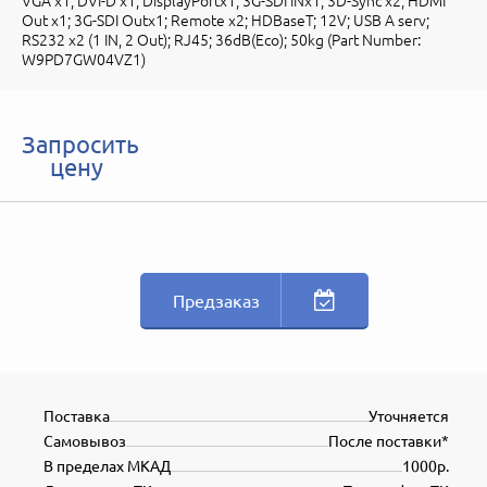
VGA x1; DVI-D x1; DisplayPortx1; 3G-SDI INx1; 3D-Sync x2; HDMI
Out x1; 3G-SDI Outx1; Remote x2; HDBaseT; 12V; USB A serv;
RS232 x2 (1 IN, 2 Out); RJ45; 36dB(Eco); 50kg (Part Number:
W9PD7GW04VZ1)
Запросить
цену
Предзаказ
Поставка
Уточняется
Самовывоз
После поставки*
В пределах МКАД
1000р.