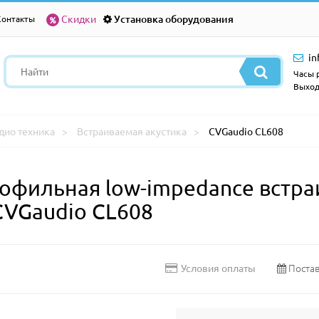
Скидки
Установка оборудования
Контакты
in
Часы р
Выход
дио техника
Встраиваемая акустика
CVGaudio CL608
офильная low-impedance встра
CVGaudio CL608
Постав
Условия оплаты