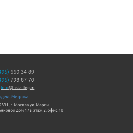
495)
660-34-89
495)
798-87-70
info
@installing.ru
9331, г. Москва ул. Марии
ьяновой дом 17а, этаж 2, офис 10