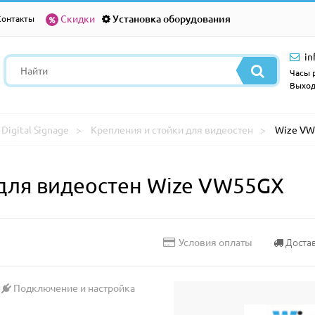
Скидки
Установка оборудования
Контакты
in
Часы р
Выход
Digital Signage
Крепления и стойки для видеостен
Wize V
для видеостен Wize VW55GX
Доста
Условия оплаты
Подключение и настройка