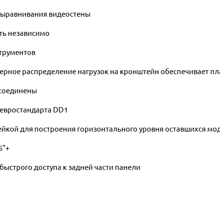
выравнивания видеостены
ть независимо
трументов
рное распределение нагрузок на кронштейн обеспечивает пл
 соединены
 евростандарта DD1
йкой для построения горизонтального уровня оставшихся мод
5"+
быстрого доступа к задней части панели