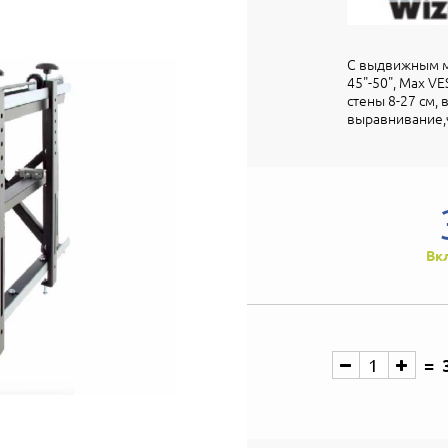
С выдвижным ме
45"-50", Max VE
стены 8-27 см,
выравнивание,
Вк