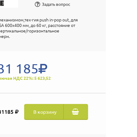
Задать вопрос
ханизмом,тех-гия push in-pop out, для
SA 600x400 мм, до 60 кг, расстояние от
 вертикальное/горизонтальное
черн.
31 185
лючая НДС 22%: 5 623,52
31185
В корзину