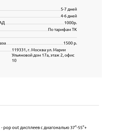
5-7 дней
4-6 дней
АД
1000р.
По тарифам ТК
аза
1500 р.
119331, г. Москва ул. Марии
Ульяновой дом 17а, этаж 2, офис
10
 pop out дисплеев с диагональю 37"-55"+