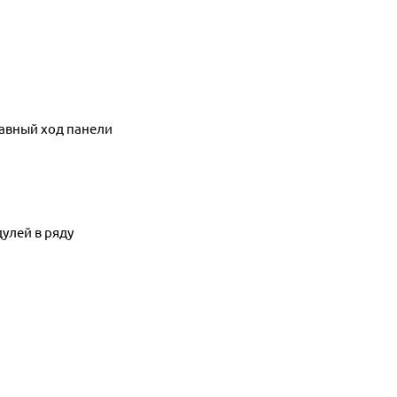
авный ход панели
улей в ряду