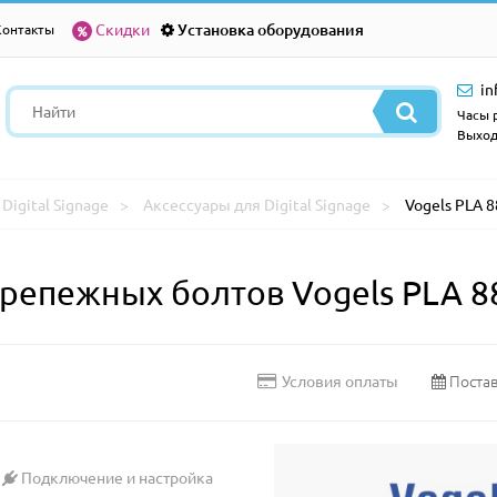
Скидки
Установка оборудования
Контакты
in
Часы р
Выход
Digital Signage
Аксессуары для Digital Signage
Vogels PLA 
крепежных болтов Vogels PLA 8
Постав
Условия оплаты
Подключение и настройка