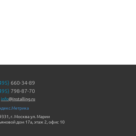
495)
660-34-89
495)
798-87-70
info
@installing.ru
9331, г. Москва ул. Марии
ьяновой дом 17а, этаж 2, офис 10