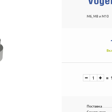
M6, М8 и M10
Вк
Поставка
Самовывоз