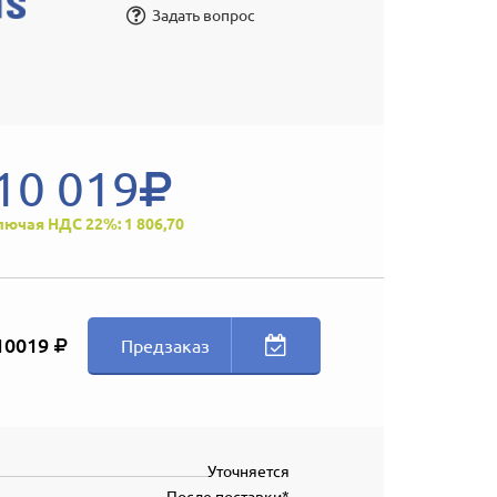
Задать вопрос
10 019
лючая НДС 22%: 1 806,70
10019
Предзаказ
Уточняется
После поставки*