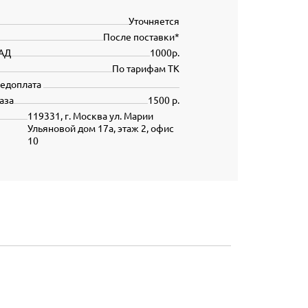
Уточняется
После поставки*
АД
1000р.
По тарифам ТК
редоплата
аза
1500 р.
119331, г. Москва ул. Марии
Ульяновой дом 17а, этаж 2, офис
10