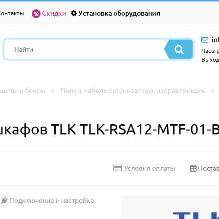
Скидки
Установка оборудования
Контакты
in
Часы р
Выход
щиты и боксы
Полки, кабель-организаторы, направляющие
шкафов TLK TLK-RSA12-MTF-01-
Постав
Условия оплаты
Подключение и настройка