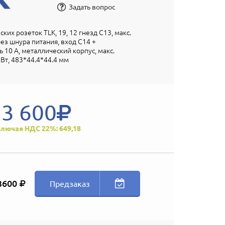
Задать вопрос
ких розеток TLK, 19, 12 гнезд C13, макс.
без шнура питания, вход С14 +
 10 А, металлический корпус, макс.
Вт, 483*44.4*44.4 мм
3 600
лючая НДС 22%: 649,18
3600
Предзаказ