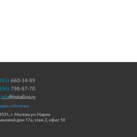
495)
660-34-89
495)
798-87-70
info
@installing.ru
9331, г. Москва ул. Марии
ьяновой дом 17а, этаж 2, офис 10