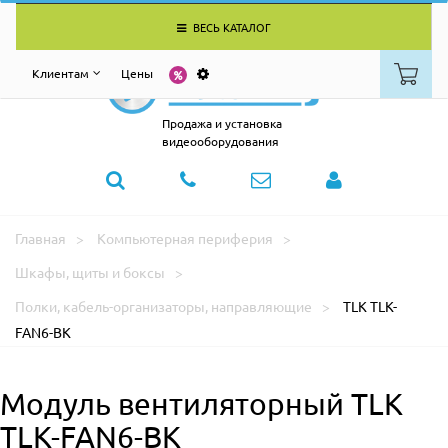
ВЕСЬ КАТАЛОГ
Клиентам
Цены
Продажа и установка
видеооборудования
Главная
Компьютерная периферия
Шкафы, щиты и боксы
Полки, кабель-организаторы, направляющие
TLK TLK-
FAN6-BK
Модуль вентиляторный TLK
TLK-FAN6-BK