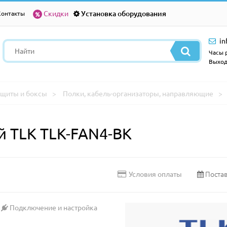
Скидки
Установка оборудования
Контакты
in
Часы р
Выход
щиты и боксы
Полки, кабель-организаторы, направляющие
 TLK TLK-FAN4-BK
Постав
Условия оплаты
Подключение и настройка