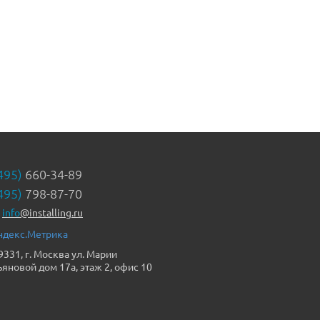
495)
660-34-89
495)
798-87-70
info
@installing.ru
9331, г. Москва ул. Марии
ьяновой дом 17а, этаж 2, офис 10