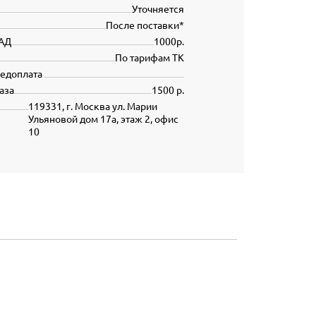
Уточняется
После поставки*
АД
1000р.
По тарифам ТК
редоплата
аза
1500 р.
119331, г. Москва ул. Марии
Ульяновой дом 17а, этаж 2, офис
10