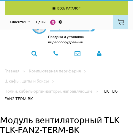
ВЕСЬ КАТАЛОГ
Клиентам
Цены
Продажа и установка
видеооборудования
Главная
Компьютерная периферия
Шкафы, щиты и боксы
Полки, кабель-организаторы, направляющие
TLK TLK-
FAN2-TERM-BK
Модуль вентиляторный TLK
TLK-FAN2-TERM-BK