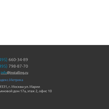
495)
660-34-89
495)
798-87-70
info
@installing.ru
9331, г. Москва ул. Марии
ьяновой дом 17а, этаж 2, офис 10