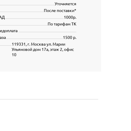
Уточняется
После поставки*
АД
1000р.
По тарифам ТК
редоплата
аза
1500 р.
119331, г. Москва ул. Марии
Ульяновой дом 17а, этаж 2, офис
10