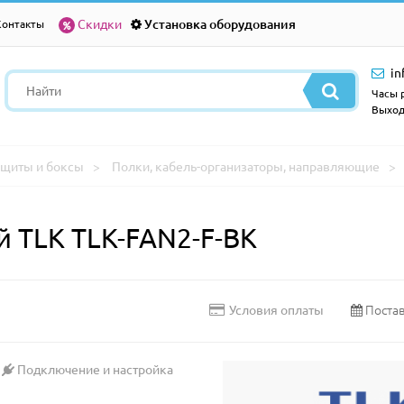
Скидки
Установка оборудования
Контакты
in
Часы р
Выход
щиты и боксы
Полки, кабель-организаторы, направляющие
 TLK TLK-FAN2-F-BK
Постав
Условия оплаты
Подключение и настройка