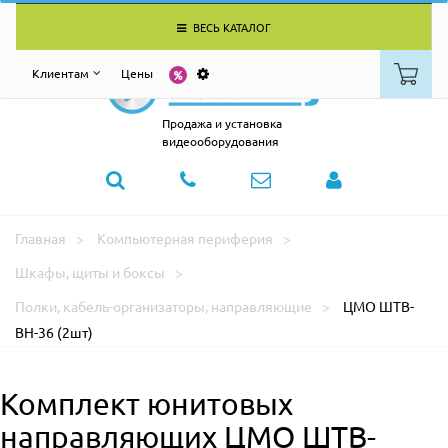
ВЕСЬ КАТАЛОГ
Клиентам
Цены
Продажа и установка
видеооборудования
Главная
Компьютерная периферия
Шкафы, щиты и боксы
Полки, кабель-организаторы, направляющие
ЦМО ШТВ-
ВН-36 (2шт)
Комплект юнитовых
направляющих ЦМО ШТВ-