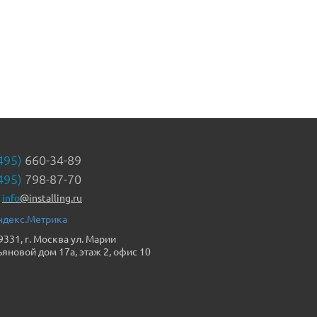
495)
660-34-89
495)
798-87-70
info
@installing.ru
9331, г. Москва ул. Марии
ьяновой дом 17а, этаж 2, офис 10