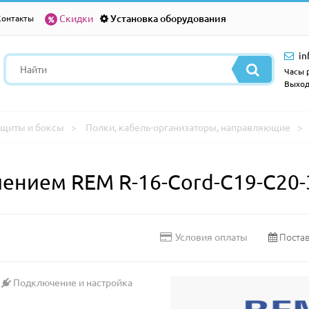
Скидки
Установка оборудования
Контакты
in
Часы р
Выход
щиты и боксы
Полки, кабель-организаторы, направляющие
лением REM R-16-Cord-C19-C20-
Постав
Условия оплаты
Подключение и настройка