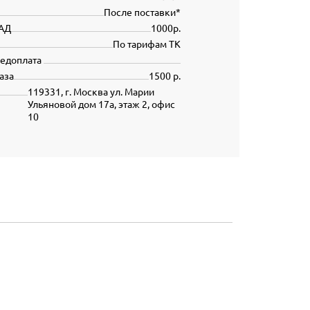
После поставки*
АД
1000р.
По тарифам ТК
редоплата
аза
1500 р.
119331, г. Москва ул. Марии
Ульяновой дом 17а, этаж 2, офис
10