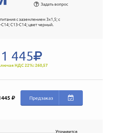
Задать вопрос
питания с заземлением 3х1,5; с
C14; С13-C14; цвет черный.
1 445
лючая НДС 22%: 260,57
1445
Предзаказ
Уточняется