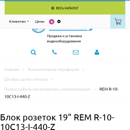
ВЕСЬ КАТАЛОГ
Клиентам
Цены
Продажа и установка
видеооборудования
Главная
Компьютерная периферия
Шкафы, щиты и боксы
Полки, кабель-организаторы, направляющие
REM R-10-
10C13-I-440-Z
Блок розеток 19" REM R-10-
10C13-I-440-Z