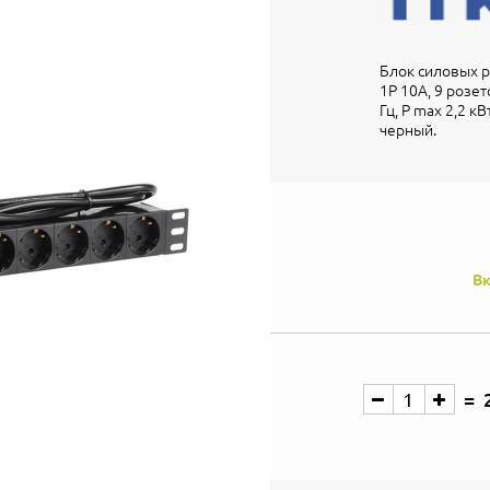
Блок силовых р
1P 10А, 9 розет
Гц, P max 2,2 кВ
черный.
Вк