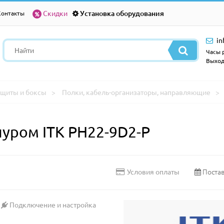
Скидки
Установка оборудования
Контакты
in
Часы р
Выход
щиты и боксы
Полки, кабель-организаторы, направляющие
нуром ITK PH22-9D2-P
Постав
Условия оплаты
Подключение и настройка