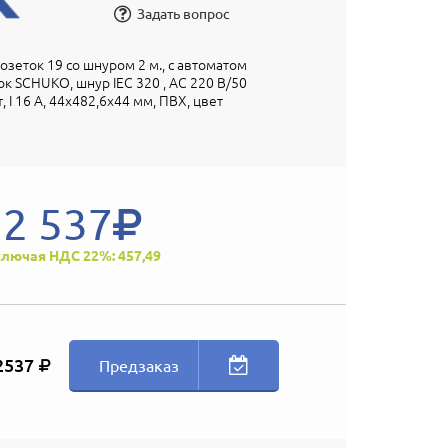
Задать вопрос
озеток 19 со шнуром 2 м., с автоматом
ок SCHUKO, шнур IEC 320 , AC 220 В/50
т, I 16 А, 44х482,6х44 мм, ПВХ, цвет
2 537
лючая НДС 22%: 457,49
2537
Предзаказ