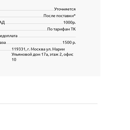
Уточняется
После поставки*
АД
1000р.
По тарифам ТК
редоплата
аза
1500 р.
119331, г. Москва ул. Марии
Ульяновой дом 17а, этаж 2, офис
10