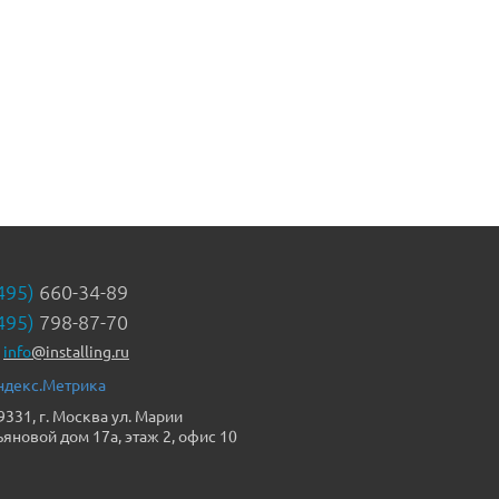
495)
660-34-89
495)
798-87-70
info
@installing.ru
9331, г. Москва ул. Марии
ьяновой дом 17а, этаж 2, офис 10