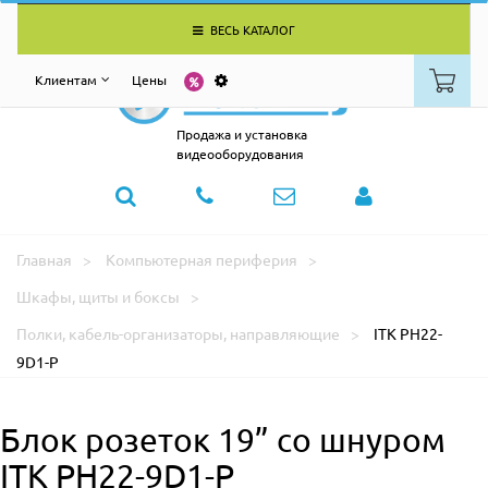
ВЕСЬ КАТАЛОГ
Клиентам
Цены
Продажа и установка
видеооборудования
Главная
Компьютерная периферия
Шкафы, щиты и боксы
Полки, кабель-организаторы, направляющие
ITK PH22-
9D1-P
Блок розеток 19” со шнуром
ITK PH22-9D1-P