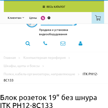
ВЕСЬ КАТАЛОГ
Клиентам
Цены
Продажа и установка
видеооборудования
Главная
Компьютерная периферия
Шкафы, щиты и боксы
Полки, кабель-организаторы, направляющие
ITK PH12-
8C133
Блок розеток 19” без шнура
ITK PH12-8C133