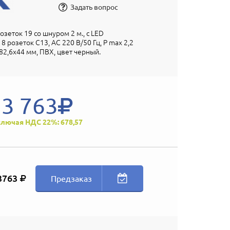
Задать вопрос
зеток 19 со шнуром 2 м., с LED
 розеток C13, AC 220 В/50 Гц, P max 2,2
х482,6х44 мм, ПВХ, цвет черный.
3 763
лючая НДС 22%: 678,57
3763
Предзаказ