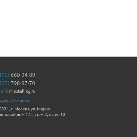
495)
660-34-89
495)
798-87-70
info
@installing.ru
9331, г. Москва ул. Марии
ьяновой дом 17а, этаж 2, офис 10