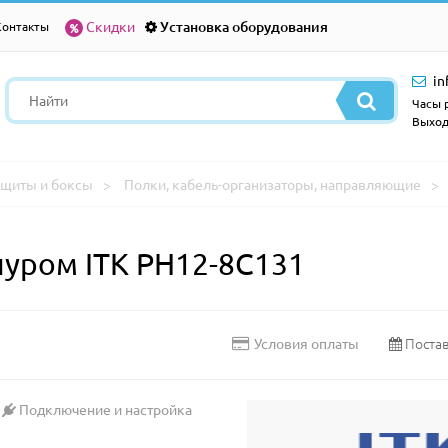
Скидки
Установка оборудования
Контакты
in
Часы р
Выход
щиты и боксы
Полки, кабель-организаторы, направляющие
нуром ITK PH12-8C131
Постав
Условия оплаты
Подключение и настройка