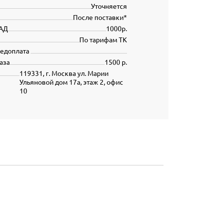
Уточняется
После поставки*
АД
1000р.
По тарифам ТК
редоплата
аза
1500 р.
119331, г. Москва ул. Марии
Ульяновой дом 17а, этаж 2, офис
10