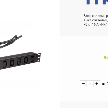
Блок силовых ро
выключателем, 8
кВт, I 16 А, 44
Вк