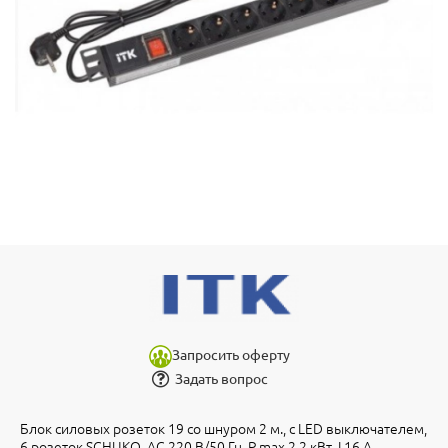
Запросить оферту
Задать вопрос
Блок силовых розеток 19 со шнуром 2 м., с LED выключателем,
6 розеток SCHUKO, AC 220 В/50 Гц, P max 2,2 кВт, I 16 А,