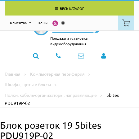
ВЕСЬ КАТАЛОГ
Клиентам
Цены
Продажа и установка
видеооборудования
Главная
Компьютерная периферия
Шкафы, щиты и боксы
Полки, кабель-организаторы, направляющие
5bites
PDU919P-02
Блок розеток 19 5bites
PDU919P-02