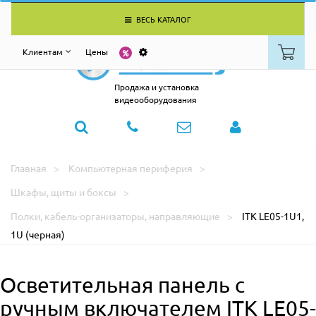
ВЕСЬ КАТАЛОГ
Клиентам
Цены
Продажа и установка
видеооборудования
Главная
Компьютерная периферия
Шкафы, щиты и боксы
Полки, кабель-организаторы, направляющие
ITK LE05-1U1,
1U (черная)
Осветительная панель с
ручным включателем ITK LE05-