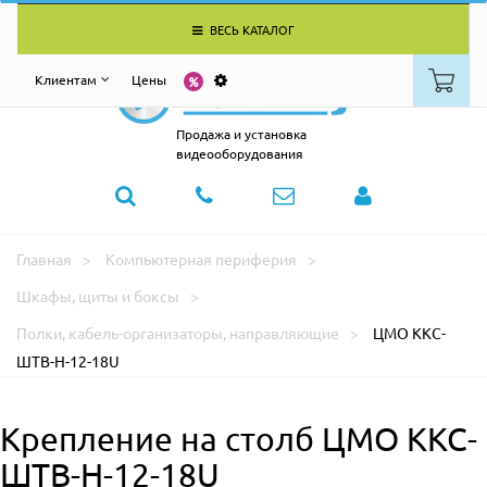
ВЕСЬ КАТАЛОГ
Клиентам
Цены
Продажа и установка
видеооборудования
Главная
Компьютерная периферия
Шкафы, щиты и боксы
Полки, кабель-организаторы, направляющие
ЦМО ККС-
ШТВ-Н-12-18U
Крепление на столб ЦМО ККС-
ШТВ-Н-12-18U