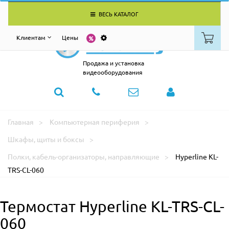
ВЕСЬ КАТАЛОГ
Клиентам
Цены
Продажа и установка
видеооборудования
Главная
Компьютерная периферия
Шкафы, щиты и боксы
Полки, кабель-организаторы, направляющие
Hyperline KL-
TRS-CL-060
Термостат Hyperline KL-TRS-CL-
060