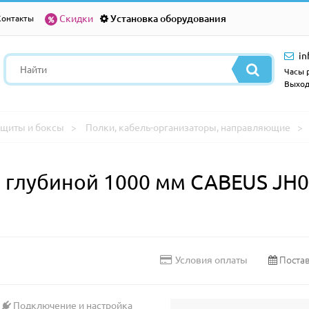
Скидки
Установка оборудования
Контакты
in
Часы р
Выход
щиты и боксы
Полки, кабель-организаторы, направляющие
глубиной 1000 мм CABEUS JH05-
Постав
Условия оплаты
Подключение и настройка