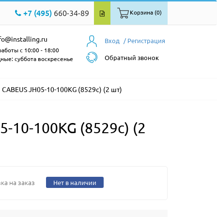
+7 (495)
660-34-89
Корзина (0)
fo@installing.ru
Вход
/ Регистрация
аботы с 10:00 - 18:00
Обратный звонок
ные: суббота воскресенье
CABEUS JH05-10-100KG (8529c) (2 шт)
10-100KG (8529c) (2
ка на заказ
Нет в наличии