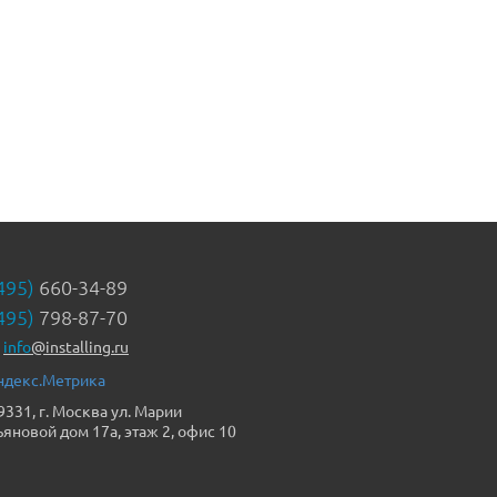
495)
660-34-89
495)
798-87-70
info
@installing.ru
9331, г. Москва ул. Марии
ьяновой дом 17а, этаж 2, офис 10