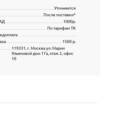
Уточняется
После поставки*
АД
1000р.
По тарифам ТК
редоплата
аза
1500 р.
119331, г. Москва ул. Марии
Ульяновой дом 17а, этаж 2, офис
10