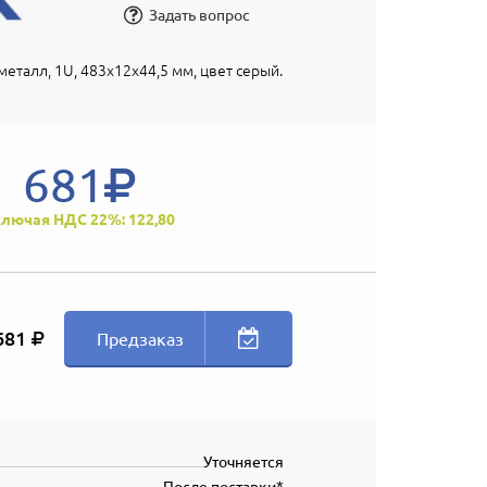
Задать вопрос
еталл, 1U, 483х12х44,5 мм, цвет серый.
681
лючая НДС 22%: 122,80
681
Предзаказ
Уточняется
После поставки*