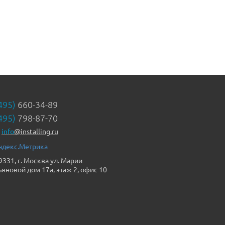
495)
660-34-89
495)
798-87-70
info
@installing.ru
9331, г. Москва ул. Марии
ьяновой дом 17а, этаж 2, офис 10