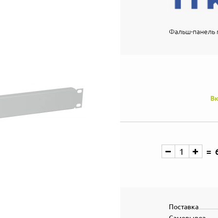
Фальш-панель м
Вк
Поставка
Самовывоз