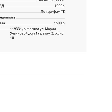
АД
1000р.
По тарифам ТК
редоплата
аза
1500 р.
119331, г. Москва ул. Марии
Ульяновой дом 17а, этаж 2, офис
10