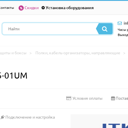
Скидки
Установка оборудования
Контакты
in
Часы р
Выход
щиты и боксы
Полки, кабель-организаторы, направляющие
5-01UM
Постав
Условия оплаты
Подключение и настройка