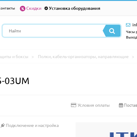
Скидки
Установка оборудования
Контакты
in
Часы р
Выход
щиты и боксы
Полки, кабель-организаторы, направляющие
5-03UM
Постав
Условия оплаты
Подключение и настройка