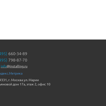
495)
660-34-89
495)
798-87-70
info
@installing.ru
9331, г. Москва ул. Марии
ьяновой дом 17а, этаж 2, офис 10