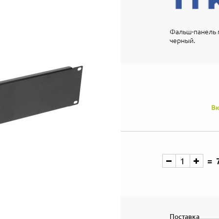
Фальш-панель м
черный.
Вк
Поставка