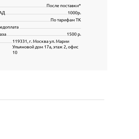
После поставки*
АД
1000р.
По тарифам ТК
редоплата
аза
1500 р.
119331, г. Москва ул. Марии
Ульяновой дом 17а, этаж 2, офис
10