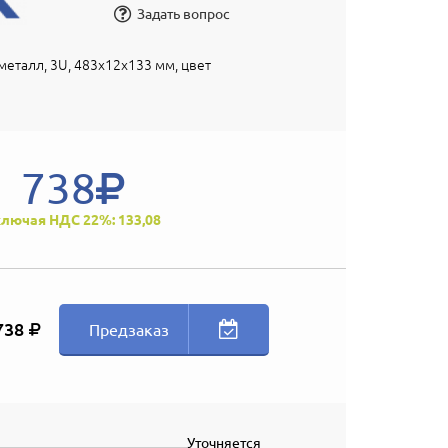
Задать вопрос
еталл, 3U, 483х12х133 мм, цвет
738
лючая НДС 22%: 133,08
738
Предзаказ
Уточняется