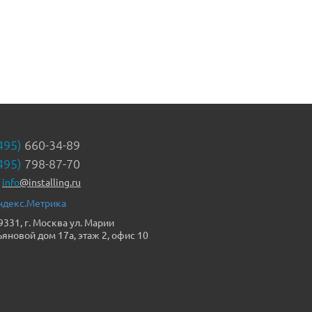
495)
660-34-89
495)
798-87-70
info
@installing.ru
9331, г. Москва ул. Марии
ьяновой дом 17а, этаж 2, офис 10