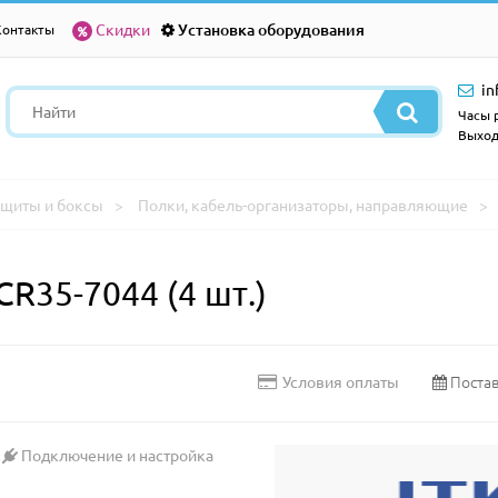
Скидки
Установка оборудования
Контакты
in
Часы р
Выход
щиты и боксы
Полки, кабель-организаторы, направляющие
R35-7044 (4 шт.)
Постав
Условия оплаты
Подключение и настройка