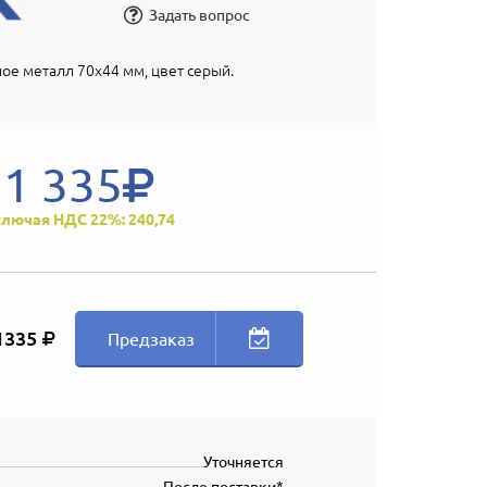
Задать вопрос
ое металл 70x44 мм, цвет серый.
1 335
лючая НДС 22%: 240,74
1335
Предзаказ
Уточняется
После поставки*