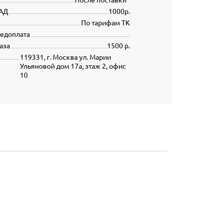
АД
1000р.
По тарифам ТК
редоплата
аза
1500 р.
119331, г. Москва ул. Марии
Ульяновой дом 17а, этаж 2, офис
10