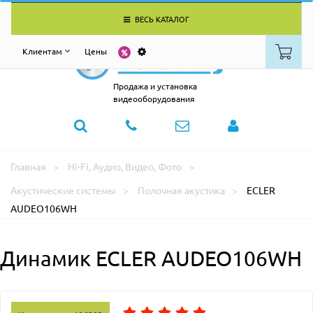
ВЕСЬ КАТАЛОГ
Клиентам
Цены
Продажа и установка
видеооборудования
Главная
Hi-Fi, Аудио, Видео, Фото
Акустические системы
Полочная акустика
ECLER
AUDEO106WH
Динамик ECLER AUDEO106WH