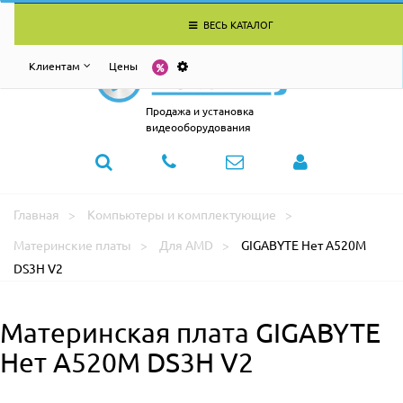
ВЕСЬ КАТАЛОГ
Клиентам
Цены
Продажа и установка
видеооборудования
Главная
Компьютеры и комплектующие
Материнские платы
Для AMD
GIGABYTE Нет A520M
DS3H V2
Материнская плата GIGABYTE
Нет A520M DS3H V2