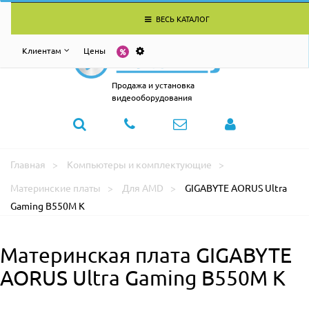
ВЕСЬ КАТАЛОГ
Клиентам
Цены
Продажа и установка
видеооборудования
Главная
Компьютеры и комплектующие
Материнские платы
Для AMD
GIGABYTE AORUS Ultra
Gaming B550M K
Материнская плата GIGABYTE
AORUS Ultra Gaming B550M K