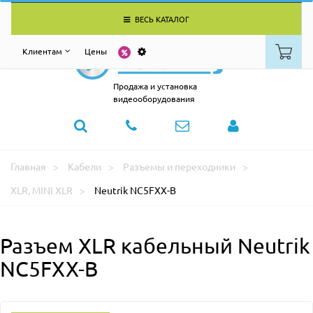
ВЕСЬ КАТАЛОГ
Клиентам
Цены
Продажа и установка
видеооборудования
Главная
Кабели
Разъемы и переходники
XLR, MINI XLR
Neutrik NC5FXX-B
Разъем XLR кабельный Neutrik
NC5FXX-B