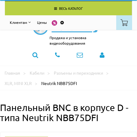
ВЕСЬ КАТАЛОГ
Клиентам
Цены
Продажа и установка
видеооборудования
Главная
Кабели
Разъемы и переходники
XLR, MINI XLR
Neutrik NBB75DFI
Панельный BNC в корпусе D -
типа Neutrik NBB75DFI