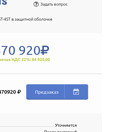
Задать вопрос
T-4ST в защитной оболочке
470 920
ючая НДС 22%: 84 920,00
470920
Предзаказ
Уточняется
После поставки*