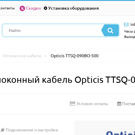
Скидки
Установка оборудования
Контакты
in
Часы р
Выход
Оптические кабели
Opticis TTSQ-090BO-500
конный кабель Opticis TTSQ-
Постав
Условия оплаты
Подключение и настройка