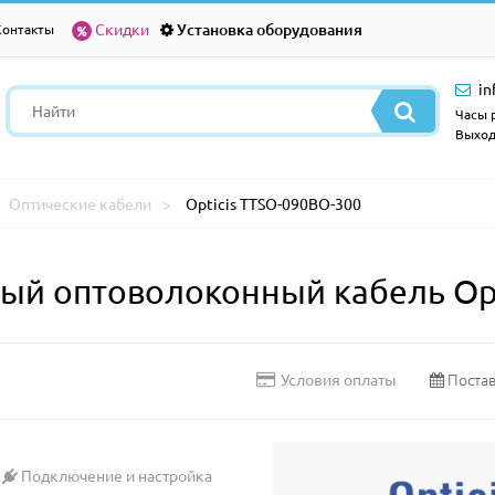
Скидки
Установка оборудования
Контакты
in
Часы р
Выход
Оптические кабели
Opticis TTSO-090BO-300
й оптоволоконный кабель Opt
Постав
Условия оплаты
Подключение и настройка