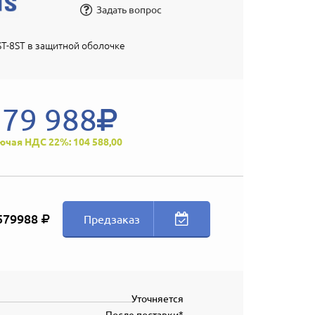
Задать вопрос
T-8ST в защитной оболочке
579 988
ючая НДС 22%: 104 588,00
579988
Предзаказ
Уточняется
После поставки*