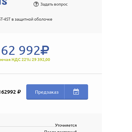
Задать вопрос
T-4ST в защитной оболочке
162 992
ючая НДС 22%: 29 392,00
162992
Предзаказ
Уточняется
После поставки*