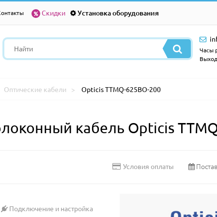
Скидки
Установка оборудования
Контакты
in
Часы р
Выход
Оптические кабели
Opticis TTMQ-625BO-200
локонный кабель Opticis TTMQ
Постав
Условия оплаты
Подключение и настройка