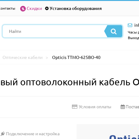
Скидки
Установка оборудования
Контакты
in
Часы р
Выход
Оптические кабели
Opticis TTMO-625BO-40
ый оптоволоконный кабель Op
Постав
Условия оплаты
Подключение и настройка