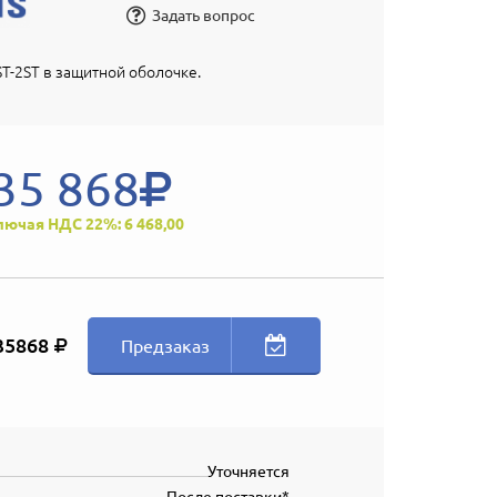
Задать вопрос
T-2ST в защитной оболочке.
35 868
лючая НДС 22%: 6 468,00
35868
Предзаказ
Уточняется
После поставки*