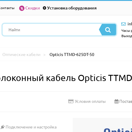
Скидки
Установка оборудования
Контакты
in
Часы р
Выход
Оптические кабели
Opticis TTMD-625DT-50
оконный кабель Opticis TTMD
Постав
Условия оплаты
Подключение и настройка