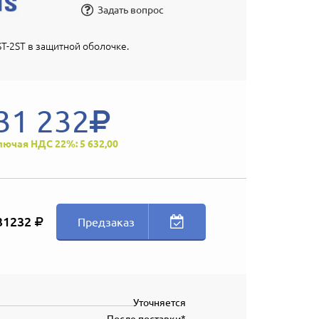
Задать вопрос
T-2ST в защитной оболочке.
31 232
лючая НДС 22%: 5 632,00
31232
Предзаказ
Уточняется
После поставки*