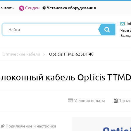
Скидки
Установка оборудования
Контакты
in
Часы р
Выход
Оптические кабели
Opticis TTMD-625DT-40
оконный кабель Opticis TTMD
Постав
Условия оплаты
Подключение и настройка